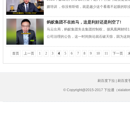
嫂培训 ，你没有听错，就是越少这个看着不起眼的职业
蚂蚁集团不在姓马，这是利好还是利空了!
马云出局，蚂蚁集团失去集团控制权 。据凤凰网财经
公司治理的公告，这一时间舆论就石破天惊，因为这则公告
首页
上一页
1
2
3
4
5
6
7
8
9
10
11
下一页
刷百度下拉 | 刷百度
© Copyright@2015-2017 下拉通（xial