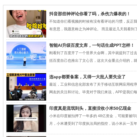
抖音那些神评论你看了吗，杀伤力爆表的！
不知道你们看视频的时候有没有看评论的习惯，反正
有意思，我愿意称之为神评论。 而且最近几天我看到了
智能AI升级百度文库，一句话生成PPT怎样！
刚看到了百度开了一个世界大会啊，其中就提到了过去
括百度自己也推出了文心言，这次大会重点介绍的，就是
连app都要备案，又得一大批人要失业了
最近，工业和信息化部发布了关于移动互联网应用程
网友的关注和讨论。毕竟对于我们来说，APP是我们每
印度真是流氓到头，直接没收小米50亿现金
小米在印度被扣押了一年多的 48亿资金 ，可能要被
月，小米遭受到了印度执法局的指控，说小米从一五年开