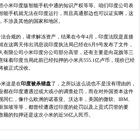
些小米印度版智能手机中通的知识产权等等。咱们印度公司表
智能手机就无法在印度运行，而且高通那边也可以证实啊，这
，不涉及其他的国家和地区。
法合规的，请求解冻资产，结果在今年4月，印度法院是直接
就在这两天传出消息说印度执法局已经在6月9号发布了文件，
人有限公司小米印度分公司部分高管，还有主要是向花旗等三
味着印度当局此前已经扣押的小米共555.1亿卢币，现价已经
将被正式没收。
小米这是在
印度被杀猪盘
了，之所以这么说也不是没有理由的，
业都在印度遭遇过或大或小的调查处罚，而在对外国资本这件
视同仁，像什么欧洲的诺基亚、沃达丰，美国的微软、IBM、
新加坡等等，都曾经遭遇过印度的处罚以及上贡式罚管的要
数额的扣押还是这次小米的近50亿人民币。