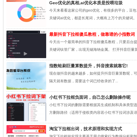
Geo优化的真相,ai优化本质是投喂垃圾
今天来看看这家公司的geo优化，有很多的平台，豆
关键词ai优化，都是长尾词，大概有上万个的关键词。 我们
最新抖音下拉框傻瓜教程，做靠谱的小指数词
今天出一个最简单的抖音下拉框傻瓜教程，只要后台
关键词钛管厂家，出现无锡海纳金属。 打开抖音巨量算
指数蛙刷巨量算数提升，抖音搜索就靠它!
现在做抖音的越来越多，如何提升抖音巨量算数呢，
隔天就有数据，需要这个词已经收录的了...
小红书下拉框负面词，自己怎么删除操作呢
小红书下拉词的删除需要根据其生成机制和具体类型
方删除路径（适用于侵权类内容若小红书下拉词涉及诽谤
淘宝下拉框出词，技术原理和实现方式
淘宝下拉框的实现主要基于用户搜索行为数据分析和