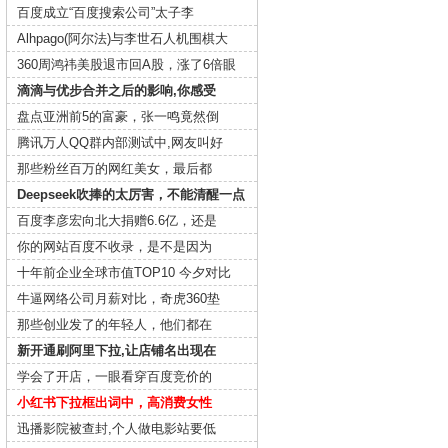
百度成立“百度搜索公司”太子李
Alhpago(阿尔法)与李世石人机围棋大
360周鸿祎美股退市回A股，涨了6倍眼
滴滴与优步合并之后的影响,你感受
盘点亚洲前5的富豪，张一鸣竟然倒
腾讯万人QQ群内部测试中,网友叫好
那些粉丝百万的网红美女，最后都
Deepseek吹捧的太厉害，不能清醒一点
百度李彦宏向北大捐赠6.6亿，还是
你的网站百度不收录，是不是因为
十年前企业全球市值TOP10 今夕对比
牛逼网络公司月薪对比，奇虎360垫
那些创业发了的年轻人，他们都在
新开通刷阿里下拉,让店铺名出现在
学会了开店，一眼看穿百度竞价的
小红书下拉框出词中，高消费女性
迅播影院被查封,个人做电影站要低