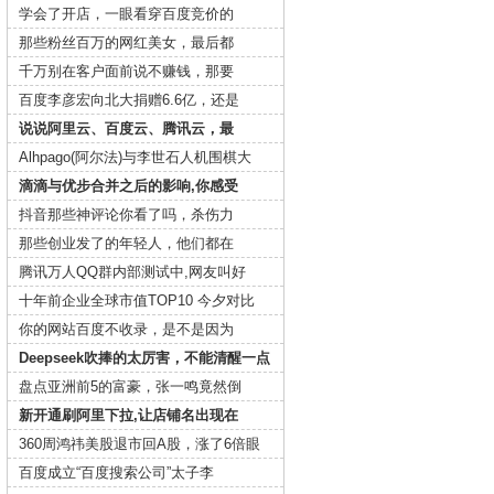
学会了开店，一眼看穿百度竞价的
那些粉丝百万的网红美女，最后都
千万别在客户面前说不赚钱，那要
百度李彦宏向北大捐赠6.6亿，还是
说说阿里云、百度云、腾讯云，最
Alhpago(阿尔法)与李世石人机围棋大
滴滴与优步合并之后的影响,你感受
抖音那些神评论你看了吗，杀伤力
那些创业发了的年轻人，他们都在
腾讯万人QQ群内部测试中,网友叫好
十年前企业全球市值TOP10 今夕对比
你的网站百度不收录，是不是因为
Deepseek吹捧的太厉害，不能清醒一点
盘点亚洲前5的富豪，张一鸣竟然倒
新开通刷阿里下拉,让店铺名出现在
360周鸿祎美股退市回A股，涨了6倍眼
百度成立“百度搜索公司”太子李