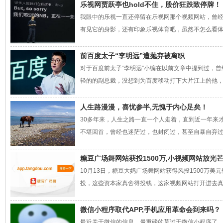
乐视网贾跃亭也hold不住，股价狂跌致停牌！
我眼中的乐视一直还停留在乐视网那个视频网站，曾
有见它的身影，还有印象乐视体育吧，虽然不怎么看体育
前百度太子“李明远”遭抛弃被离职
对于百度前太子“李明远”小编在以前文章中提到过，
轻的的副总裁，没想到为百度移动打下大片江上的他，还
人生路漫漫，喜忧参半,无愧于内心足矣！
30多年来，人生之路一直一个人走着，直到近一年来
不堪回首，曾经也迷茫过，也封闭过，甚至自暴自弃过，还好
糖豆广场舞网站获投1500万,小视频网站放光
10月13日，糖豆大妈广场舞网站获得风投1500万
投，这些资本家真舍得投钱，这家视频网站打开进去真是简单
微信小程序取代APP,手机应用革命会到来吗？
最近关于微信的信息，最重磅的莫过于微信小程序了