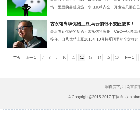
场，里面的基础设施，水电桌椅齐全，开发者只要自己带
古永锵离职优酷土豆,马云的钱不要随便拿！
最近看到优酷的创始人古永锵将离职，CEO一职将由
接任。自从优酷土豆2015年10月接受阿里的全盘收购
首页
上一页
7
8
9
10
11
12
13
14
15
16
下一页
刷百度下拉 | 刷百度
© Copyright@2015-2017 下拉通（xial