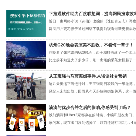
下拉通软件助力百度联想词，提高网民搜索效
近日，由网络小说《诛仙》改编的《诛仙青云志》再
网民用户更习惯于通过网络下载提前观看最新更新集数。
杭州G20晚会表演美不胜收，不看悔一辈子！
昨晚看了张艺谋的G20晚会，西子湖畔搭建了一个水
比之前不知道大了多少倍，刚一出场的采茶女排起了一条长
从王宝强与马蓉离婚事件,来谈谈社交营销
这几天奥运正当进行时，王宝强周日凌晨的一纸微博
经纪人宋喆出轨，因而从今天起解除婚姻关系，这一微博一
滴滴与优步合并之后的影响,你感受到了吗？
以前滴滴和Uber2家都存在的时候，小编和朋友出门
家的车，现在出门没到选择了，以前还能打到2元，4元，