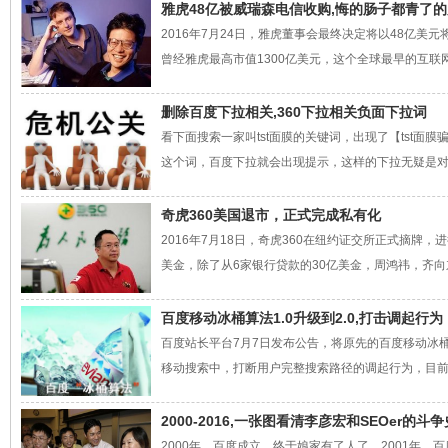
雅虎48亿被威瑞森电信收购,悔的肠子都青了的
2016年7月24日，雅虎董事会最终决定将以48亿美元
曾经雅虎最高市值1300亿美元，这个全球最早的互联网
删除百度下拉相关,360下拉相关负面下拉词
看下面搜索一家叫tst面膜的关键词，出现了【tst面
这个词，百度下拉就会出现提示，这样的下拉无疑是对ts
奇虎360美国退市，正式完成私有化
2016年7月18日，奇虎360在纽约证交所正式摘牌
美金，除了从6家银行贷款的30亿美金，周鸿祎，齐向东
百度移动冰桶算法1.0升级到2.0,打击调起行为
百度站长平台7月7日发布公告，将原先的百度移动冰桶算
移动搜索中，打断用户完整搜索路径的调起行为，目前是定位7月
2000-2016,一张图看清李彦宏和SEOer的斗争
2000年，百度成立，终于娘家有了人了。2001年，百