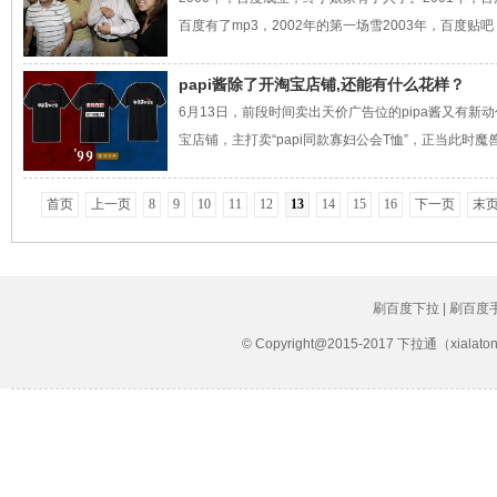
百度有了mp3，2002年的第一场雪2003年，百度贴吧，新
papi酱除了开淘宝店铺,还能有什么花样？
6月13日，前段时间卖出天价广告位的pipa酱又有新动
宝店铺，主打卖“papi同款寡妇公会T恤”，正当此时魔兽电影
首页
上一页
8
9
10
11
12
13
14
15
16
下一页
末
刷百度下拉 | 刷百度
© Copyright@2015-2017 下拉通（xial