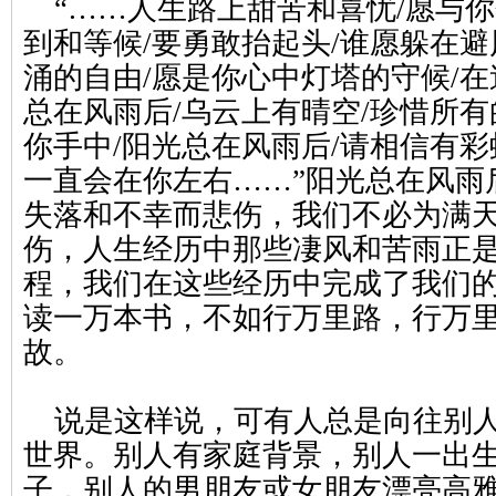
“……人生路上甜苦和喜忧/愿与你
到和等候/要勇敢抬起头/谁愿躲在避
涌的自由/愿是你心中灯塔的守候/在
总在风雨后/乌云上有晴空/珍惜所有
你手中/阳光总在风雨后/请相信有彩
一直会在你左右……”阳光总在风雨
失落和不幸而悲伤，我们不必为满
伤，人生经历中那些凄风和苦雨正
程，我们在这些经历中完成了我们
读一万本书，不如行万里路，行万
故。
说是这样说，可有人总是向往别人
世界。别人有家庭背景，别人一出
子，别人的男朋友或女朋友漂亮高