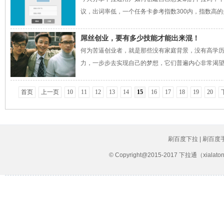
议，出词率低，一个任务卡参考指数300内，指数高的多个
屌丝创业，要有多少技能才能出来混！
何为苦逼创业者，就是那些没有家庭背景，没有高学
力，一步步去实现自己的梦想，它们普遍内心非常渴望成
首页
上一页
10
11
12
13
14
15
16
17
18
19
20
刷百度下拉 | 刷百度
© Copyright@2015-2017 下拉通（xial