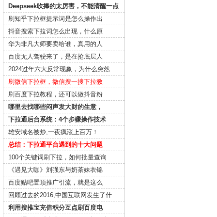
Deepseek吹捧的太厉害，不能清醒一点
刷知乎下拉框提示词是怎么操作出
抖音搜索下拉词怎么出现，什么原
华为非凡大师要卖给谁，真用的人
百度无人驾驶来了，是在抢底层人
2024过年六大反常现象，为什么突然
刷微信下拉框，微信搜一搜下拉教
刷百度下拉教程，还可以做抖音粉
哪里去找哪些闷声发大财的生意，
下拉通后台系统：4个步骤操作技术
雄安域名被炒,一夜疯涨上百万！
总结：下拉通平台遇到的十大问题
100个关键词刷下拉，如何批量查询
《遇见大咖》刘强东与奶茶妹衣锦
百度贴吧置顶推广引流，就是这么
回顾过去的2016,中国互联网发生了什
利用搜推宝充值积分互点刷百度电