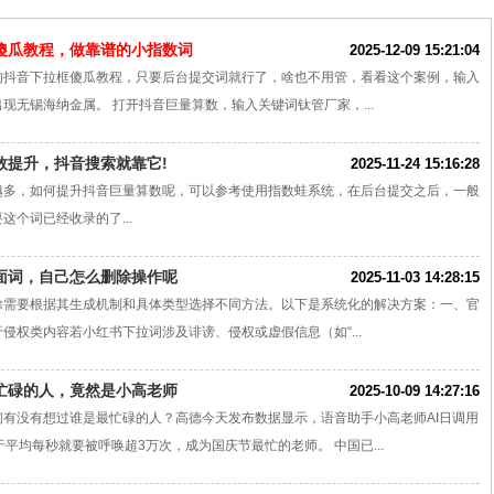
傻瓜教程，做靠谱的小指数词
2025-12-09 15:21:04
的抖音下拉框傻瓜教程，只要后台提交词就行了，啥也不用管，看看这个案例，输入
现无锡海纳金属。 打开抖音巨量算数，输入关键词钛管厂家，...
数提升，抖音搜索就靠它!
2025-11-24 15:16:28
越多，如何提升抖音巨量算数呢，可以参考使用指数蛙系统，在后台提交之后，一般
这个词已经收录的了...
面词，自己怎么删除操作呢
2025-11-03 14:28:15
除需要根据其生成机制和具体类型选择不同方法。以下是系统化的解决方案：一、官
侵权类内容若小红书下拉词涉及诽谤、侵权或虚假信息（如“...
忙碌的人，竟然是小高老师
2025-10-09 14:27:16
们有没有想过谁是最忙碌的人？高德今天发布数据显示，语音助手小高老师AI日调用
于平均每秒就要被呼唤超3万次，成为国庆节最忙的老师。 中国已...