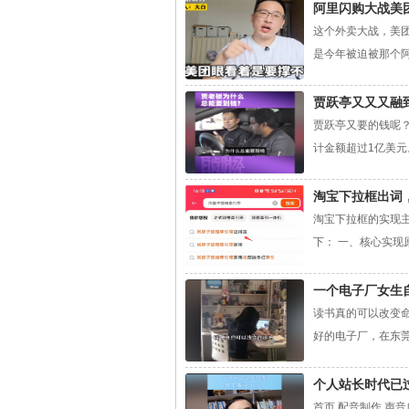
阿里闪购大战美
这个外卖大战，美
是今年被迫被那个阿
贾跃亭又又又融
贾跃亭又要的钱呢？
计金额超过1亿美元
淘宝下拉框出词
淘宝下拉框的实现
下： 一、核心实现
一个电子厂女生
读书真的可以改变
好的电子厂，在东莞
个人站长时代已
首页 配音制作 声音