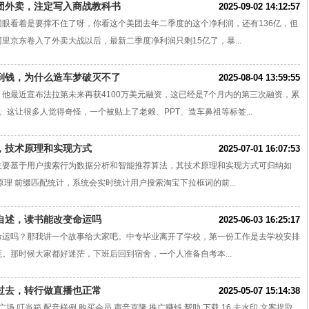
团外卖，注定写入商战教科书
2025-09-02 14:12:57
团眼看着是要撑不住了呀，你看这个美团去年二季度的这个净利润，还有136亿，但
里京东卷入了外卖大战以后，最新二季度净利润只剩15亿了，暴...
到钱，为什么造车梦破灭不了
2025-08-04 13:59:55
他最近宣布法拉第未来再获4100万美元融资，这已经是7个月内的第三次融资，累
。这让很多人觉得奇怪，一个被贴上了老赖、PPT、造车鼻祖等标签...
，技术原理和实现方式
2025-07-01 16:07:53
主要基于用户搜索行为数据分析和智能推荐算法，其技术原理和实现方式可归纳如
原理 前缀匹配统计，系统会实时统计用户搜索淘宝下拉框词的前...
自述，读书能改变命运吗
2025-06-03 16:25:17
命运吗？那我讲一个故事给大家吧。中专毕业离开了学校，第一份工作是去学校安排
。那时候大家都好迷茫，下班后回到宿舍，一个人准备自考本...
过去，转行做直播也正常
2025-05-07 15:14:38
广场 叮当箱 配音样例 购买会员 声音克隆 推广赚钱 帮助 下载 16 去水印 文案提取