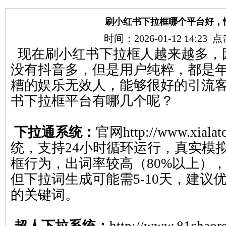
刷小红书下拉框哪个平台好，
时间：2026-01-12 14:23
现在刷小红书下拉框人越来越多，
没有抖音多，但是用户纯粹，都是
糟的娱乐无效人，能够很好的引流
书下拉框平台有哪几个呢？
下拉通‌系统：
官网http://www.xia
统，支持24小时循环运行，真实模
框行为，‌出词率较高（80%以上）
但下拉词生成可能需‌5-10天‌，建议
的关键词。‌