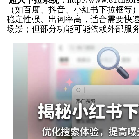
超人下拉系统：
http://www.81chao
（如百度、抖音、
小红书下拉框
等
稳定性强、出词率高‌，适合需要快
场景；但部分功能可能依赖外部服务