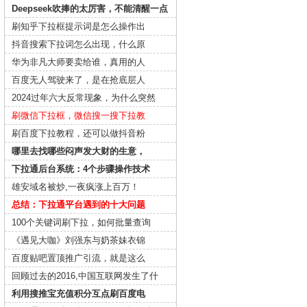
Deepseek吹捧的太厉害，不能清醒一点
刷知乎下拉框提示词是怎么操作出
抖音搜索下拉词怎么出现，什么原
华为非凡大师要卖给谁，真用的人
百度无人驾驶来了，是在抢底层人
2024过年六大反常现象，为什么突然
刷微信下拉框，微信搜一搜下拉教
刷百度下拉教程，还可以做抖音粉
哪里去找哪些闷声发大财的生意，
下拉通后台系统：4个步骤操作技术
雄安域名被炒,一夜疯涨上百万！
总结：下拉通平台遇到的十大问题
100个关键词刷下拉，如何批量查询
《遇见大咖》刘强东与奶茶妹衣锦
百度贴吧置顶推广引流，就是这么
回顾过去的2016,中国互联网发生了什
利用搜推宝充值积分互点刷百度电