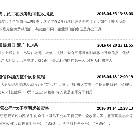
线，员工在线考勤可拒收消息
2016-04-25 13:28:06
日腾讯发布了企业微信1.0版本，这个早在2月前就已经造势宣传了，如今千呼万唤终于
的是完全免费试用的，与微信不同，企业微信的定位是办公工具......
举报爆粗口 遭广电封杀
2016-04-20 13:11:55
6年2月份上线以来，迅速在微博，微信，优酷，爱奇艺等等各种媒体上迅速传播，凭借
厘头对话，迅速串红，成为时下最流行的网红第一人,据查PaPi酱本人...
短信诈骗的整个设备流程
2016-04-18 12:00:19
天逛街就能赚300元吗？有“背包客” 自曝，他们每天背着一个指定的背包，骑着电
小时就能赚300元！这些“背包客”背的就是犯罪分子利用.....
搜索公司”太子李明远被架空
2016-04-14 12:28:13
度李彦宏通过内部邮件 向全体公司员工公布了百度新一轮改革方案，将百度核心业务
搜索公司"，由搜索业务群组（SSG）、移动服务事业群组（MSG）...