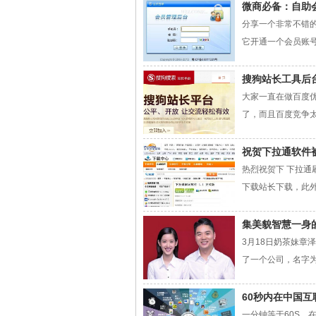
微商必备：自助
分享一个非常不错
它开通一个会员账号
搜狗站长工具后
大家一直在做百度
了，而且百度竞争太激
祝贺下拉通软件
热烈祝贺下 下拉通
下载站长下载，此外
集美貌智慧一身的
3月18日奶茶妹章
了一个公司，名字为
60秒内在中国互
一分钟等于60S，