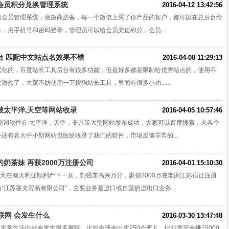
会员积分兑换管理系统
2016-04-12 13:42:56
的会员管理系统，做微商必备，每一个微信上买了你产品的客户，都可以在总后台给
，用手机号和密码登录，管理员可以给会员充值积分，会员....
台 匹配中文站点名效果不错
2016-04-08 11:29:13
优化的，百度站长工具后台有很多功能，但是好多都是限制给优秀站点的，使用不
烈了，大家不妨使用一下搜狗站长工具，里面有很多小功.......
被太平洋,天空等网站收录
2016-04-05 10:57:46
刷词软件在 太平洋，天空，非凡等大型网站发布成功，大家可以百度搜索，去各个
还有各大中小型网站也纷纷收录了我们的软件，市场反馈非常的...
奶茶妹 再获2000万注册公司
2016-04-01 15:10:30
泽天在澳大利亚顺利产下一女，刘强东高兴万分，豪掷2000万在老家江苏宿迁注册
“江苏塞夫贸易有限公司”，主要业务是进口或自营的进出口业务...
联网 会发生什么
2016-03-30 13:47:48
在平常生活中就会发生很多事情，比如全球会出生250个婴儿，比尔盖茨会赚15000