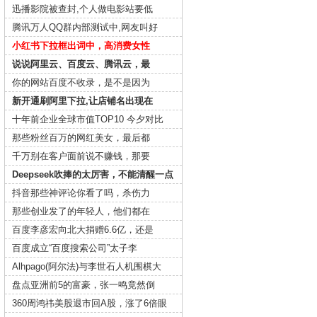
迅播影院被查封,个人做电影站要低
腾讯万人QQ群内部测试中,网友叫好
小红书下拉框出词中，高消费女性
说说阿里云、百度云、腾讯云，最
你的网站百度不收录，是不是因为
新开通刷阿里下拉,让店铺名出现在
十年前企业全球市值TOP10 今夕对比
那些粉丝百万的网红美女，最后都
千万别在客户面前说不赚钱，那要
Deepseek吹捧的太厉害，不能清醒一点
抖音那些神评论你看了吗，杀伤力
那些创业发了的年轻人，他们都在
百度李彦宏向北大捐赠6.6亿，还是
百度成立“百度搜索公司”太子李
Alhpago(阿尔法)与李世石人机围棋大
盘点亚洲前5的富豪，张一鸣竟然倒
360周鸿祎美股退市回A股，涨了6倍眼