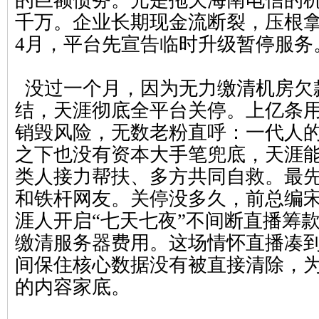
的巨额债务。光是拖欠海南电信的
千万。企业长期现金流断裂，压根拿不
4月，平台先宣告临时升级暂停服务
没过一个月，因为无力缴清机房欠
结，天涯彻底全平台关停。上亿条
销毁风险，无数老粉直呼：一代人的
之下也没有资本大手笔兜底，天涯
类人接力帮扶、多方共同自救。最
和铁杆网友。关停没多久，前总编
涯人开启“七天七夜”不间断直播筹
缴清服务器费用。这场情怀直播凑
间保住核心数据没有被直接清除，
的内容家底。