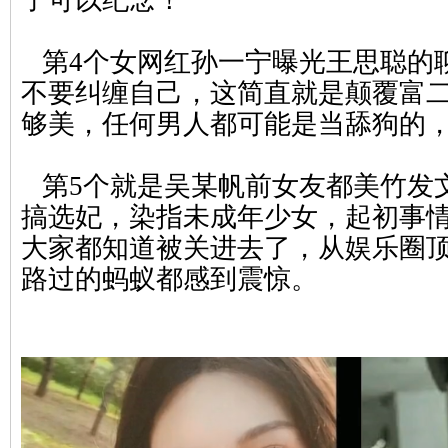
子可以纪念！
第4个女网红孙一宁曝光王思聪的
不要纠缠自己，这简直就是颠覆富
够美，任何男
人都可能是当舔狗的
第5个就是吴某帆前女友都美竹发
搞选妃，染指未成年少女，起初事
大家都知道被关
进去了，从娱乐圈顶流
路过的蚂蚁都感到震惊。