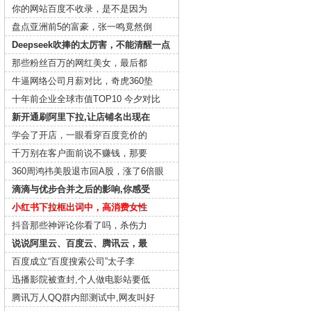
你的网站百度不收录，是不是因为
盘点亚洲前5的富豪，张一鸣竟然倒
Deepseek吹捧的太厉害，不能清醒一点
那些粉丝百万的网红美女，最后都
牛逼网络公司月薪对比，奇虎360垫
十年前企业全球市值TOP10 今夕对比
新开通刷阿里下拉,让店铺名出现在
学会了开店，一眼看穿百度竞价的
千万别在客户面前说不赚钱，那要
360周鸿祎美股退市回A股，涨了6倍眼
滴滴与优步合并之后的影响,你感受
小红书下拉框出词中，高消费女性
抖音那些神评论你看了吗，杀伤力
说说阿里云、百度云、腾讯云，最
百度成立“百度搜索公司”太子李
迅播影院被查封,个人做电影站要低
腾讯万人QQ群内部测试中,网友叫好