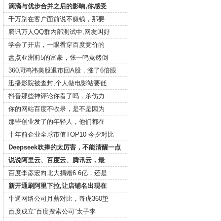
滴滴与优步合并之后的影响,你感受
千万别在客户面前说不赚钱，那要
腾讯万人QQ群内部测试中,网友叫好
学会了开店，一眼看穿百度竞价的
盘点亚洲前5的富豪，张一鸣竟然倒
360周鸿祎美股退市回A股，涨了6倍眼
迅播影院被查封,个人做电影站要低
抖音那些神评论你看了吗，杀伤力
你的网站百度不收录，是不是因为
那些创业发了的年轻人，他们都在
十年前企业全球市值TOP10 今夕对比
Deepseek吹捧的太厉害，不能清醒一点
说说阿里云、百度云、腾讯云，最
百度李彦宏向北大捐赠6.6亿，还是
新开通刷阿里下拉,让店铺名出现在
牛逼网络公司月薪对比，奇虎360垫
百度成立“百度搜索公司”太子李