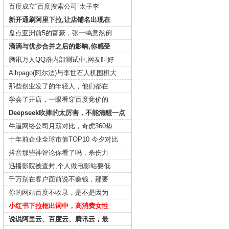
百度成立“百度搜索公司”太子李
新开通刷阿里下拉,让店铺名出现在
盘点亚洲前5的富豪，张一鸣竟然倒
滴滴与优步合并之后的影响,你感受
腾讯万人QQ群内部测试中,网友叫好
Alhpago(阿尔法)与李世石人机围棋大
那些创业发了的年轻人，他们都在
学会了开店，一眼看穿百度竞价的
Deepseek吹捧的太厉害，不能清醒一点
牛逼网络公司月薪对比，奇虎360垫
十年前企业全球市值TOP10 今夕对比
抖音那些神评论你看了吗，杀伤力
迅播影院被查封,个人做电影站要低
千万别在客户面前说不赚钱，那要
你的网站百度不收录，是不是因为
小红书下拉框出词中，高消费女性
说说阿里云、百度云、腾讯云，最