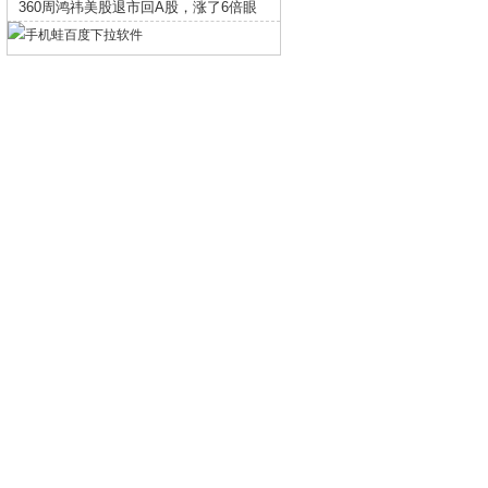
360周鸿祎美股退市回A股，涨了6倍眼