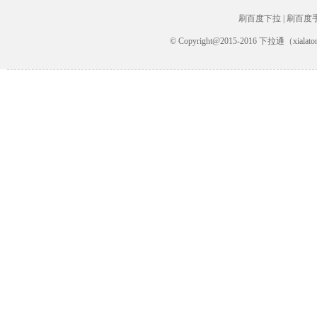
刷百度下拉 | 刷百度
© Copyright@2015-2016 下拉通（xia